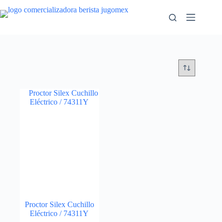
Saltar
al
contenido
Proctor Silex Cuchillo
Eléctrico / 74311Y