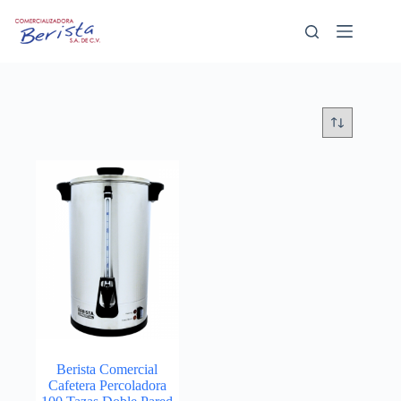
Saltar
al
contenido
Berista Comercial
Cafetera Percoladora