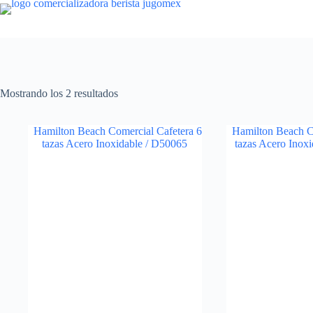
Saltar
al
contenido
Ordenado
Mostrando los 2 resultados
por
puntuación
media