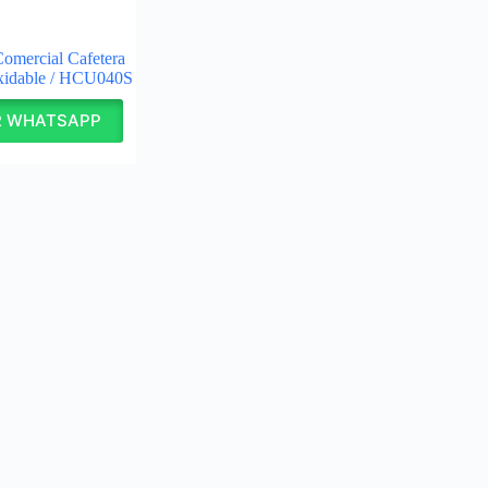
omercial Cafetera
oxidable / HCU040S
R WHATSAPP