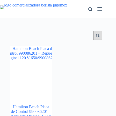
Saltar
al
contenido
Hamilton Beach Placa
de Control 990086201 –