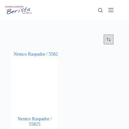
Saltar
al
contenido
Nemco Raspador /
55825