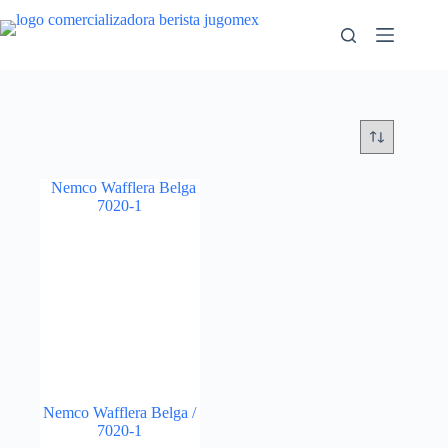
Saltar
al
contenido
Nemco Wafflera Belga /
7020-1