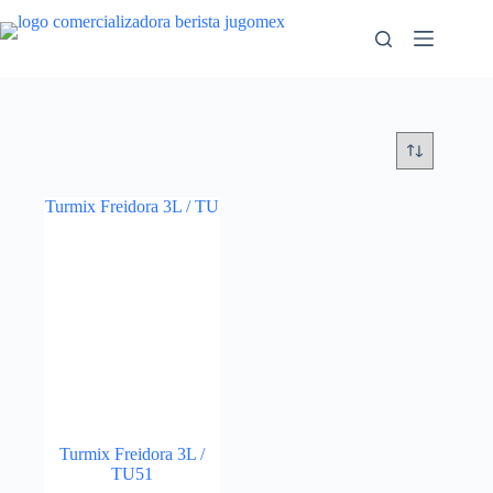
Saltar
al
contenido
Turmix Freidora 3L /
TU51