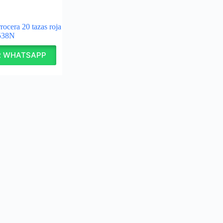
ocera 20 tazas roja
7538N
R WHATSAPP