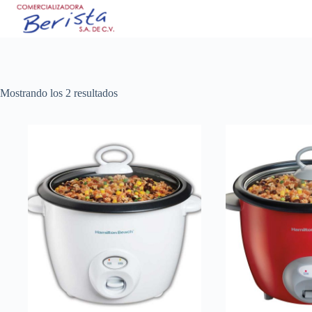
Saltar
al
contenido
Ordenado
Mostrando los 2 resultados
por
puntuación
media