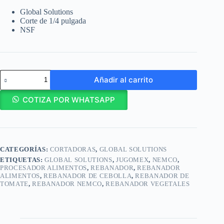
Global Solutions
Corte de 1/4 pulgada
NSF
Global
Añadir al carrito
Solutions
Rebanador
Tomate
COTIZA POR WHATSAPP
1/4"
GS4100-
B
cantidad
CATEGORÍAS:
CORTADORAS
,
GLOBAL SOLUTIONS
ETIQUETAS:
GLOBAL SOLUTIONS
,
JUGOMEX
,
NEMCO
,
PROCESADOR ALIMENTOS
,
REBANADOR
,
REBANADOR
ALIMENTOS
,
REBANADOR DE CEBOLLA
,
REBANADOR DE
TOMATE
,
REBANADOR NEMCO
,
REBANADOR VEGETALES