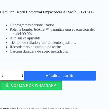
Hamilton Beach Comercial Empacadora Al Vacío / HVC305
10 programas personalizados.
Potente bomba JetAire ™ garantiza una evacuación del
aire del 99.9%
Aire suave ajustable.
Tiempo de sellado y enfriamiento ajustable.
Recordatorio de cambio de aceite.
Carcasa duradera de acero inoxidable.
Hamilton
Añadir al carrito
Beach
Comercial
Empacadora
COTIZA POR WHATSAPP
Al
Vacío
/
HVC305
cantidad