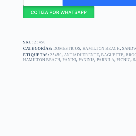
Panini
Gourmet
COTIZA POR WHATSAPP
/
25450
cantidad
SKU:
25450
CATEGORÍAS:
DOMESTICOS
,
HAMILTON BEACH
,
SANDW
ETIQUETAS:
25450
,
ANTIADHERENTE
,
BAGUETTE
,
BRO
HAMILTON BEACH
,
PANINI
,
PANINIS
,
PARRILA
,
PICNIC
,
S