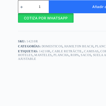
Hamilton
Beach
Añadir a
Plancha
con
COTIZA POR WHATSAPP
Suela
Antiadherente
/
14210R
cantidad
SKU:
14210R
CATEGORÍAS:
DOMESTICOS
,
HAMILTON BEACH
,
PLANC
ETIQUETAS:
14210R
,
CABLE RETRÁCTIL
,
CAMISAS
,
CO
HOTELES
,
MANTELES
,
PLANCHA
,
ROPA
,
SACOS
,
SUELA 
AJUSTABLE