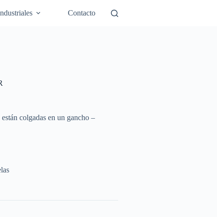
Industriales
Contacto
R
s están colgadas en un gancho –
elas