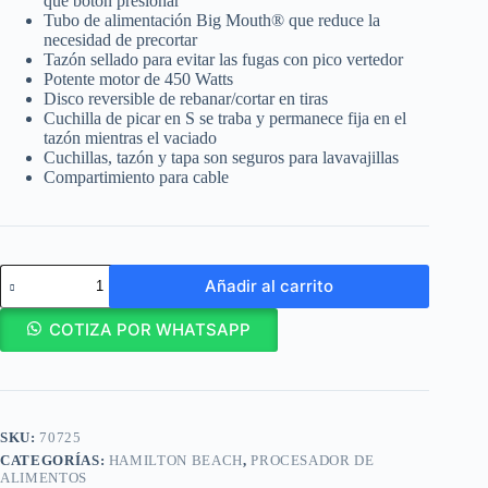
que botón presionar
Tubo de alimentación Big Mouth® que reduce la
necesidad de precortar
Tazón sellado para evitar las fugas con pico vertedor
Potente motor de 450 Watts
Disco reversible de rebanar/cortar en tiras
Cuchilla de picar en S se traba y permanece fija en el
tazón mientras el vaciado
Cuchillas, tazón y tapa son seguros para lavavajillas
Compartimiento para cable
Hamilton
Añadir al carrito
Beach
Procesador
de
COTIZA POR WHATSAPP
alimentos
Stack
&
Snap
12
SKU:
70725
tazas
/
CATEGORÍAS:
HAMILTON BEACH
,
PROCESADOR DE
70725
ALIMENTOS