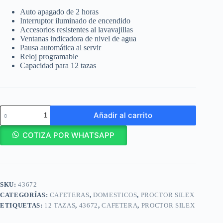
Auto apagado de 2 horas
Interruptor iluminado de encendido
Accesorios resistentes al lavavajillas
Ventanas indicadora de nivel de agua
Pausa automática al servir
Reloj programable
Capacidad para 12 tazas
Proctor
Añadir al carrito
Silex
Cafetera
para
COTIZA POR WHATSAPP
12
tazas
/
43672
cantidad
SKU:
43672
CATEGORÍAS:
CAFETERAS
,
DOMESTICOS
,
PROCTOR SILEX
ETIQUETAS:
12 TAZAS
,
43672
,
CAFETERA
,
PROCTOR SILEX