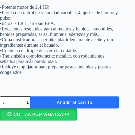
•Potente motor de 2.4 HP.
•Perilla de control de velocidad variable, 4 ajustes de tiempo y
pulso.
•64 oz. / 1.8 L jarra sin BPA.
•Excelentes resultados para alimentos y bebidas: smoothies,
bebidas preparadas, salsa, hummus, aderezos y más.
•Copa dosificadora – permite añadir lentamente aceite y otros
ingredientes durante el licuado.
•Cuchilla cuádruple de acero inoxidable.
•Transmisión completamente metálica con rodamientos
sellados para más durabilidad.
•Incluye empujador para preparar pastas untables y postres
congelados.
Proctor
Añadir al carrito
Silex
Comercial
Licuadora
COTIZA POR WHATSAPP
para
Frappé
/
55000