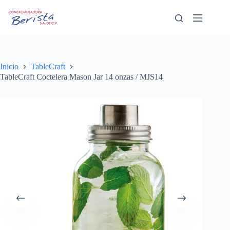
Saltar
al
contenido
Inicio
TableCraft
TableCraft Coctelera Mason Jar 14 onzas / MJS14