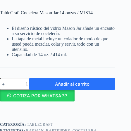
TableCraft Coctelera Mason Jar 14 onzas / MJS14
El diseño rústico del vidrio Mason Jar añade un encanto
a su servicio de coctelería.
La tapa de metal incluye un colador de modo de que
usted pueda mezclar, colar y servir, todo con un
utensilio.
Capacidad de 14 oz. / 414 ml.
TableCraft
Añadir al carrito
Coctelera
Mason
Jar
COTIZA POR WHATSAPP
14
onzas
/
MJS14
cantidad
CATEGORÍA:
TABLECRAFT
ETIQUETAS:
BARMAN
,
BARTENDER
,
COCTELERA
,