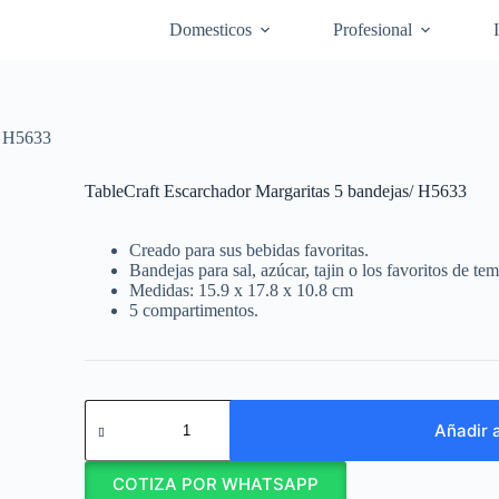
Domesticos
Profesional
/ H5633
TableCraft Escarchador Margaritas 5 bandejas/ H5633
Creado para sus bebidas favoritas.
Bandejas para sal, azúcar, tajin o los favoritos de te
Medidas: 15.9 x 17.8 x 10.8 cm
5 compartimentos.
TableCraft
Escarchador
Añadir a
Margaritas
5
COTIZA POR WHATSAPP
bandejas/