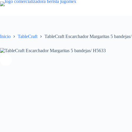
Saltar
al
contenido
Inicio
TableCraft
TableCraft Escarchador Margaritas 5 bandejas