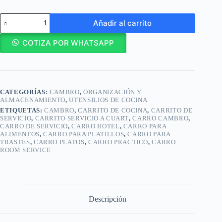
Cambro
Añadir al carrito
Carro
de
servicio
COTIZA POR WHATSAPP
de
3
niveles
Capacidad
300 lb/
CATEGORÍAS:
CAMBRO
,
ORGANIZACIÓN Y
BC331KD110
ALMACENAMIENTO
,
UTENSILIOS DE COCINA
cantidad
ETIQUETAS:
CAMBRO
,
CARRITO DE COCINA
,
CARRITO DE
SERVICIO
,
CARRITO SERVICIO A CUART
,
CARRO CAMBRO
,
CARRO DE SERVICIO
,
CARRO HOTEL
,
CARRO PARA
ALIMENTOS
,
CARRO PARA PLATILLOS
,
CARRO PARA
TRASTES
,
CARRO PLATOS
,
CARRO PRACTICO
,
CARRO
ROOM SERVICE
Descripción