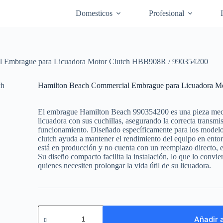
Domesticos
Profesional
l Embrague para Licuadora Motor Clutch HBB908R / 990354200
Hamilton Beach Commercial Embrague para Licuadora M
El embrague Hamilton Beach 990354200 es una pieza mecán
licuadora con sus cuchillas, asegurando la correcta transmi
funcionamiento. Diseñado específicamente para los mo
clutch ayuda a mantener el rendimiento del equipo en ento
está en producción y no cuenta con un reemplazo directo, 
Su diseño compacto facilita la instalación, lo que lo convie
quienes necesiten prolongar la vida útil de su licuadora.
Hamilton
Beach
Añadir a