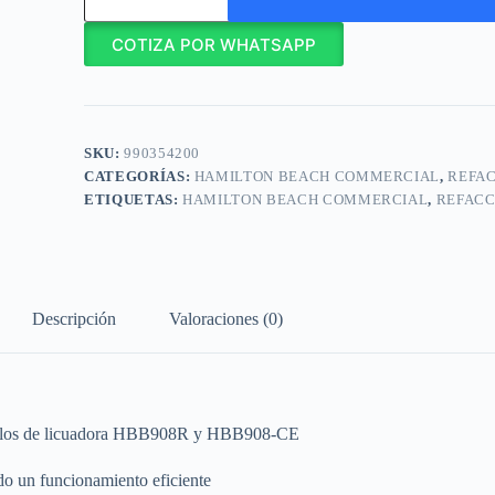
Commercial
Embrague
COTIZA POR WHATSAPP
para
Licuadora
Motor
Clutch
HBB908R
/
SKU:
990354200
990354200
cantidad
CATEGORÍAS:
HAMILTON BEACH COMMERCIAL
,
REFA
ETIQUETAS:
HAMILTON BEACH COMMERCIAL
,
REFACC
Descripción
Valoraciones (0)
modelos de licuadora HBB908R y HBB908‑CE
ndo un funcionamiento eficiente