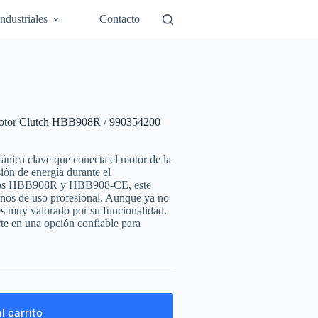
Industriales
Contacto
otor Clutch HBB908R / 990354200
ica clave que conecta el motor de la
sión de energía durante el
delos HBB908R y HBB908‑CE, este
rnos de uso profesional. Aunque ya no
es muy valorado por su funcionalidad.
rte en una opción confiable para
l carrito