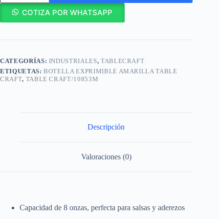
Exprimible
8
COTIZA POR WHATSAPP
oz
con
Tapa
Amarilla
y
CATEGORÍAS:
INDUSTRIALES
,
TABLECRAFT
Punta
Cónica/10853M
ETIQUETAS:
BOTELLA EXPRIMIBLE AMARILLA TABLE
cantidad
CRAFT
,
TABLE CRAFT/10853M
Descripción
Valoraciones (0)
Capacidad de 8 onzas, perfecta para salsas y aderezos