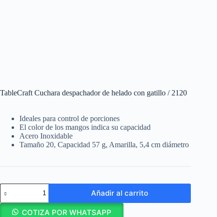
TableCraft Cuchara despachador de helado con gatillo / 2120
Ideales para control de porciones
El color de los mangos indica su capacidad
Acero Inoxidable
Tamaño 20, Capacidad 57 g, Amarilla, 5,4 cm diámetro
TableCraft
Añadir al carrito
Cuchara
despachador
de
COTIZA POR WHATSAPP