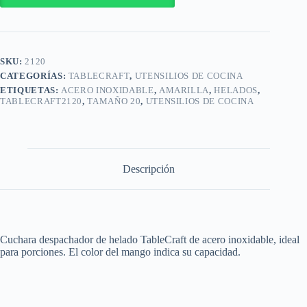
helado
con
gatillo
/
2120
SKU:
2120
cantidad
CATEGORÍAS:
TABLECRAFT
,
UTENSILIOS DE COCINA
ETIQUETAS:
ACERO INOXIDABLE
,
AMARILLA
,
HELADOS
,
TABLECRAFT2120
,
TAMAÑO 20
,
UTENSILIOS DE COCINA
Descripción
Cuchara despachador de helado TableCraft de acero inoxidable, ideal
para porciones. El color del mango indica su capacidad.