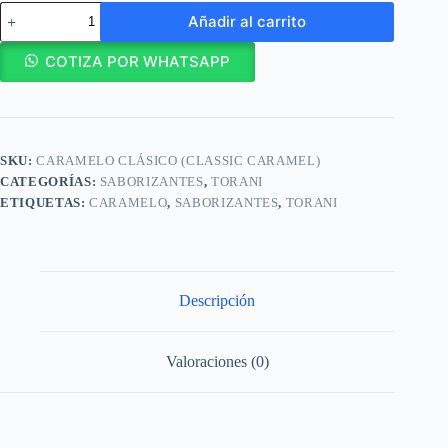
Torani
Añadir al carrito
Botella
Jarabe
Sabor
COTIZA POR WHATSAPP
Caramelo
Clásico
Classic
Caramel
–
SKU:
CARAMELO CLÁSICO (CLASSIC CARAMEL)
PET
750 ml
CATEGORÍAS:
SABORIZANTES
,
TORANI
cantidad
ETIQUETAS:
CARAMELO
,
SABORIZANTES
,
TORANI
Descripción
Valoraciones (0)