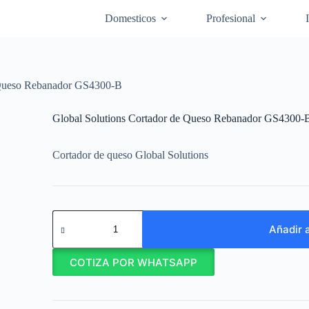
Domesticos
Profesional
 Queso Rebanador GS4300-B
Global Solutions Cortador de Queso Rebanador GS4300-
Cortador de queso Global Solutions
Global
Solutions
Añadir a
Cortador
de
COTIZA POR WHATSAPP
Queso
Rebanador
GS4300-
B