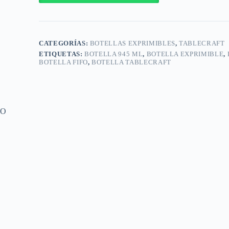
Exprimible
FIFO
Flexible
945
ml
CATEGORÍAS:
BOTELLAS EXPRIMIBLES
,
TABLECRAFT
32
onzas
ETIQUETAS:
BOTELLA 945 ML
,
BOTELLA EXPRIMIBLE
,
/
BOTELLA FIFO
,
BOTELLA TABLECRAFT
32SV
cantidad