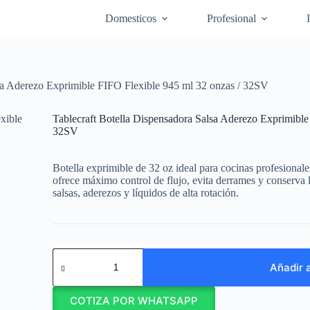
Domesticos
Profesional
lsa Aderezo Exprimible FIFO Flexible 945 ml 32 onzas / 32SV
Tablecraft Botella Dispensadora Salsa Aderezo Exprimible
32SV
Botella exprimible de 32 oz ideal para cocinas profesiona
ofrece máximo control de flujo, evita derrames y conserva l
salsas, aderezos y líquidos de alta rotación.
Tablecraft
Botella
Añadir a
Dispensadora
Salsa
COTIZA POR WHATSAPP
Aderezo