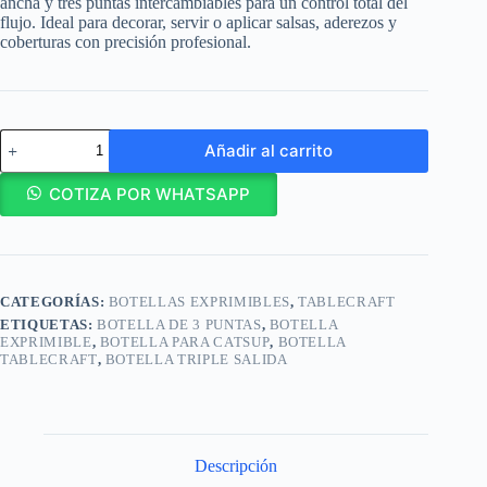
ancha y tres puntas intercambiables para un control total del
flujo. Ideal para decorar, servir o aplicar salsas, aderezos y
coberturas con precisión profesional.
Tablecraft
Añadir al carrito
Botella
Exprimible
de
COTIZA POR WHATSAPP
3
Puntas
24
oz
710
CATEGORÍAS:
BOTELLAS EXPRIMIBLES
,
TABLECRAFT
ml/
12463C3
ETIQUETAS:
BOTELLA DE 3 PUNTAS
,
BOTELLA
cantidad
EXPRIMIBLE
,
BOTELLA PARA CATSUP
,
BOTELLA
TABLECRAFT
,
BOTELLA TRIPLE SALIDA
Descripción