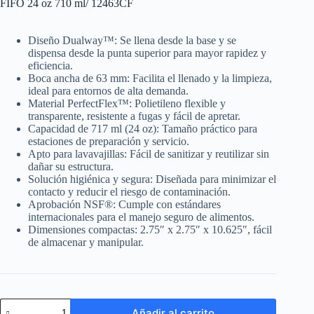
FIFO 24 oz 710 ml/ 12463CF
Diseño Dualway™: Se llena desde la base y se
dispensa desde la punta superior para mayor rapidez y
eficiencia.
Boca ancha de 63 mm: Facilita el llenado y la limpieza,
ideal para entornos de alta demanda.
Material PerfectFlex™: Polietileno flexible y
transparente, resistente a fugas y fácil de apretar.
Capacidad de 717 ml (24 oz): Tamaño práctico para
estaciones de preparación y servicio.
Apto para lavavajillas: Fácil de sanitizar y reutilizar sin
dañar su estructura.
Solución higiénica y segura: Diseñada para minimizar el
contacto y reducir el riesgo de contaminación.
Aprobación NSF®: Cumple con estándares
internacionales para el manejo seguro de alimentos.
Dimensiones compactas: 2.75″ x 2.75″ x 10.625″, fácil
de almacenar y manipular.
Tablecraft
Añadir al carrito