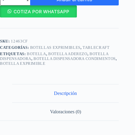
Botella
Exprimible
Salsa
COTIZA POR WHATSAPP
Aderezo
Boquilla
Cónica
FIFO
24
SKU:
12463CF
oz
710
CATEGORÍAS:
BOTELLAS EXPRIMIBLES
,
TABLECRAFT
ml/
ETIQUETAS:
BOTELLA
,
BOTELLA ADEREZO
,
BOTELLA
12463CF
DISPENSADORA
,
BOTELLA DISPENSADORA CONDIMENTOS
,
cantidad
BOTELLA EXPRIMIBLE
Descripción
Valoraciones (0)